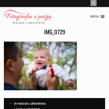
MENU
Skip
to
IMG_0729
content
BY
MAGDA LIBROWSKA