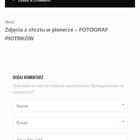
LEAVE A COMMENT
PORTFOLIO
Next:
NAVIGATION
Zdjęcia z chrztu w plenerze – FOTOGRAF
PIOTRKÓW
DODAJ KOMENTARZ
Twój adres e-mail nie zostanie opublikowany.
Wymagane pola są
oznaczone
*
*
*