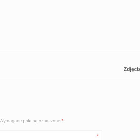
Zdjęci
Wymagane pola są oznaczone
*
*