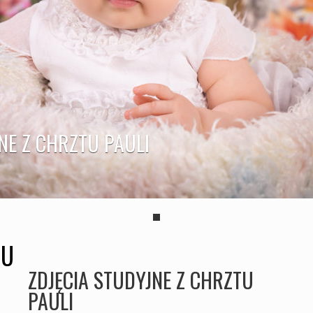
NE Z CHRZTU PAULI
TU
ZDJĘCIA STUDYJNE Z CHRZTU
PAULI