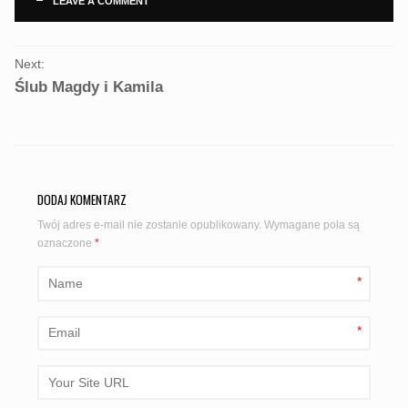
LEAVE A COMMENT
PORTFOLIO
Next:
NAVIGATION
Ślub Magdy i Kamila
DODAJ KOMENTARZ
Twój adres e-mail nie zostanie opublikowany.
Wymagane pola są
oznaczone
*
*
*