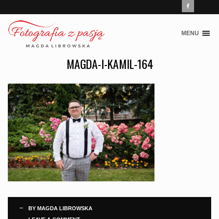
MENU
Skip
to
MAGDA-I-KAMIL-164
content
BY
MAGDA LIBROWSKA