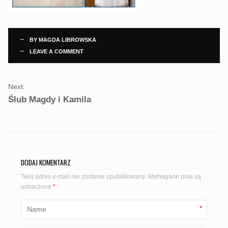
BY
MAGDA LIBROWSKA
LEAVE A COMMENT
PORTFOLIO
Next:
NAVIGATION
Ślub Magdy i Kamila
DODAJ KOMENTARZ
Twój adres e-mail nie zostanie opublikowany.
Wymagane pola są
oznaczone
*
*