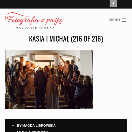
MENU
Skip
to
KASIA I MICHAŁ (216 OF 216)
content
BY
MAGDA LIBROWSKA