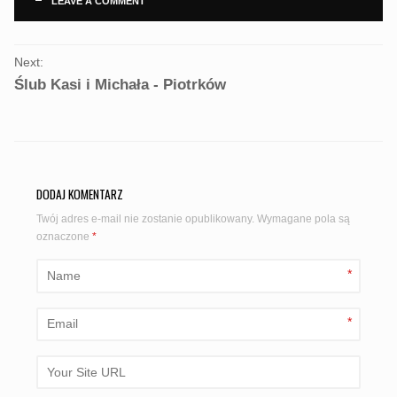
LEAVE A COMMENT
PORTFOLIO
Next:
NAVIGATION
Ślub Kasi i Michała - Piotrków
DODAJ KOMENTARZ
Twój adres e-mail nie zostanie opublikowany.
Wymagane pola są
oznaczone
*
*
*