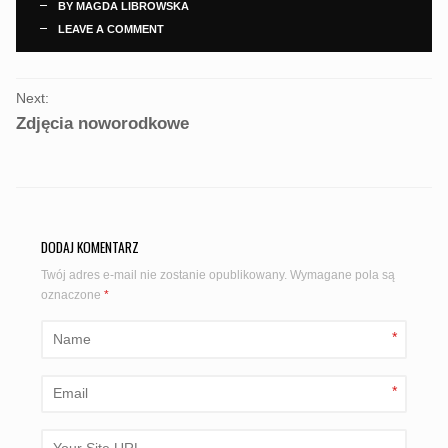
BY
MAGDA LIBROWSKA
LEAVE A COMMENT
PORTFOLIO
Next:
NAVIGATION
Zdjęcia noworodkowe
DODAJ KOMENTARZ
Twój adres e-mail nie zostanie opublikowany.
Wymagane pola są
oznaczone
*
*
*