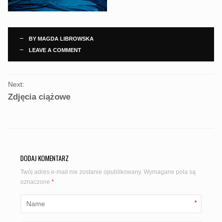
BY
MAGDA LIBROWSKA
LEAVE A COMMENT
PORTFOLIO
Next:
NAVIGATION
Zdjęcia ciążowe
DODAJ KOMENTARZ
Twój adres e-mail nie zostanie opublikowany.
Wymagane pola są
oznaczone
*
*