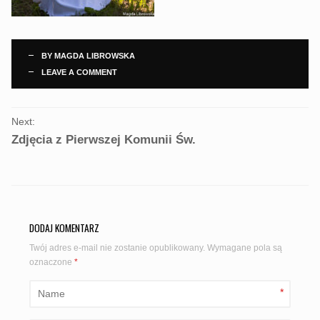
BY
MAGDA LIBROWSKA
LEAVE A COMMENT
PORTFOLIO
Next:
NAVIGATION
Zdjęcia z Pierwszej Komunii Św.
DODAJ KOMENTARZ
Twój adres e-mail nie zostanie opublikowany.
Wymagane pola są
oznaczone
*
*