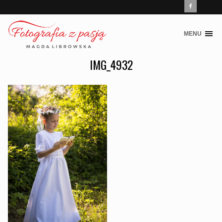
MENU
Skip
to
IMG_4932
content