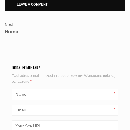
LEAVE A COMMENT
PORTFOLIO
Next:
NAVIGATION
Home
DODAJ KOMENTARZ
Twój adres e-mail nie zostanie opublikowany.
Wymagane pola są
oznaczone
*
*
*