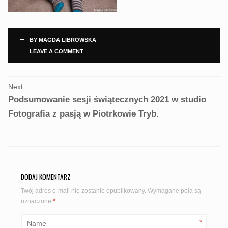
BY
MAGDA LIBROWSKA
LEAVE A COMMENT
PORTFOLIO
Next:
NAVIGATION
Podsumowanie sesji świątecznych 2021 w studio
Fotografia z pasją w Piotrkowie Tryb.
DODAJ KOMENTARZ
Twój adres e-mail nie zostanie opublikowany.
Wymagane pola są
oznaczone
*
*