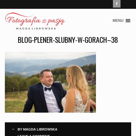
MENU
Skip
to
BLOG-PLENER-SLUBNY-W-GORACH–38
content
BY
MAGDA LIBROWSKA