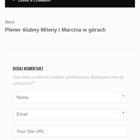
LEAVE A COMMENT
PORTFOLIO
Next:
NAVIGATION
Plener ślubny Mileny i Marcina w górach
DODAJ KOMENTARZ
Twój adres e-mail nie zostanie opublikowany.
Wymagane pola są
oznaczone
*
*
*