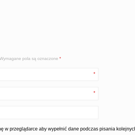
Wymagane pola są oznaczone
*
*
*
ynę w przeglądarce aby wypełnić dane podczas pisania kolejnyc