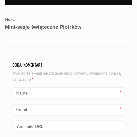
PORTFOLIO
Next:
NAVIGATION
Mini-sesje świąteczne Piotrków
DODAJ KOMENTARZ
Twój adres e-mail nie zostanie opublikowany.
Wymagane pola są
oznaczone
*
*
*